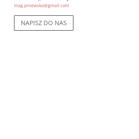
mag.pniewska@gmail.com
NAPISZ DO NAS
o nas
Zapraszamy do bliskościowego i kameralnego
punktu przedszkolnego (tylko 19 dzieci).
Komunikację z dziećmi i ich rodzicami opieramy na
wartościach Porozumienia Bez Przemocy (NVC).
Grupą opiekują się: dwie n
auczycielki wychowania
przedszkolnego, pomoc nauczyciela i
psycholog a w
razie potrzeby także pedagog specjalny.
Podstawę programową realizujemy poprzez:
-zabawy z językiem angielskim,
-zajęcia plastyczno-sensoryczne,
-zajęcia taneczno -rozwojowe prowadzone przez